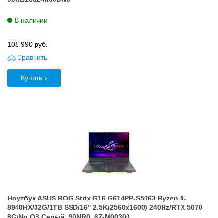
В наличии
108 990
руб.
Сравнить
Купить
Ноутбук ASUS ROG Strix G16 G614PP-S5063 Ryzen 9-
8940HX/32G/1TB SSD/16" 2.5K(2560x1600) 240Hz/RTX 5070
8G/No OS Серый, 90NR0L67-M00300