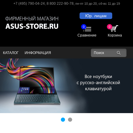
+7 (495) 790-04-24
,
8 800 222-90-78
,
пн-пт 10 до 20
, сб-вс 11 до 19
Юр. лицам
0
0
Сравнение
Корзина
КАТАЛОГ
ИНФОРМАЦИЯ