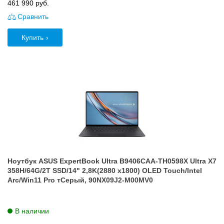
461 990
руб.
Сравнить
Купить
Ноутбук ASUS ExpertBook Ultra B9406CAA-TH0598X Ultra X7
358H/64G/2T SSD/14" 2,8K(2880 x1800) OLED Touch/Intel
Arc/Win11 Pro тСерый, 90NX09J2-M00MV0
В наличии