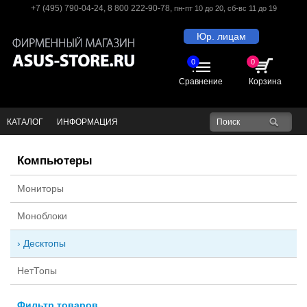
+7 (495) 790-04-24
,
8 800 222-90-78
,
пн-пт 10 до 20
, сб-вс 11 до 19
Юр. лицам
0
0
Сравнение
Корзина
КАТАЛОГ
ИНФОРМАЦИЯ
Компьютеры
Мониторы
Моноблоки
Десктопы
НетТопы
Фильтр товаров