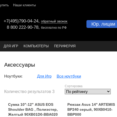
купить
Наши клиенты
+7(495)790-04-24
,
обратный звонок
Юр. лицам
8 800 222-90-78
,
бесплатно по РФ
ДЛЯ ИГР
КОМПЬЮТЕРЫ
ПЕРИФЕРИЯ
Аксессуары
Ноутбуки:
Для Игр
Все ноутбуки
Сортировка
Количество результатов
3
Сумка 10"-12" ASUS EOS
Рюкзак Asus 14" ARTEMIS
Shoulder BAG , Полиэстер,
BP240 серый, 90XB0410-
Желтый 90XB01D0-BBA020
BBP000