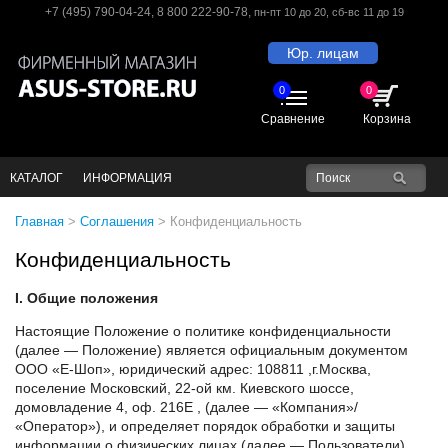
+7 (495) 790-04-24
,
8 800 222-90-78
,
пн-пт 10 до 20
, сб-вс 11 до 19
Юр. лицам
0
0
Сравнение
Корзина
КАТАЛОГ
ИНФОРМАЦИЯ
Главная
>
Соглашения
>
Конфиденциальность
Конфиденциальность
I. Общие положения
Настоящие Положение о политике конфиденциальности
(далее — Положение) является официальным документом
ООО «Е-Шоп», юридический адрес: 108811 ,г.Москва,
поселение Московский, 22-ой км. Киевского шоссе,
домовладение 4, оф. 216Е , (далее — «Компания»/
«Оператор»), и определяет порядок обработки и защиты
информации о физических лицах (далее — Пользователи),