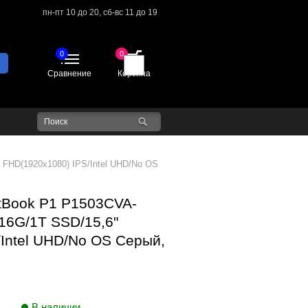
пн-пт 10 до 20,
сб-вс 11 до 19
0
0
Сравнение
Корзина
 FHD(1920x1080) IPS/Intel UHD/No OS
tBook P1 P1503CVA-
16G/1T SSD/15,6"
Intel UHD/No OS Серый,
В наличии