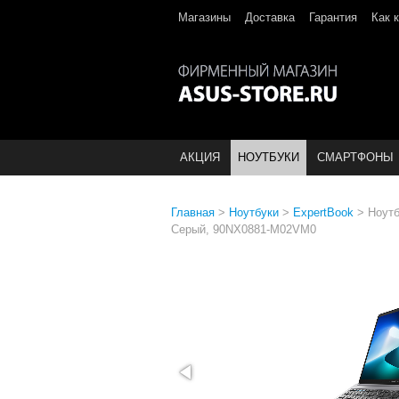
Магазины
Доставка
Гарантия
Как 
АКЦИЯ
НОУТБУКИ
СМАРТФОНЫ
Главная
>
Ноутбуки
>
ExpertBook
>
Ноутб
Серый, 90NX0881-M02VM0