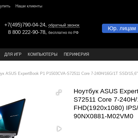
купить
Наши клиенты
+7(495)790-04-24
,
обратный звонок
Юр. лицам
8 800 222-90-78
,
бесплатно по РФ
ДЛЯ ИГР
КОМПЬЮТЕРЫ
ПЕРИФЕРИЯ
ук ASUS ExpertBook P1 P1503CVA-S72511 Core 7-240H/16G/1T SSD/15,6"
Ноутбук ASUS Exper
S72511 Core 7-240H/
FHD(1920x1080) IPS/
90NX0881-M02VM0