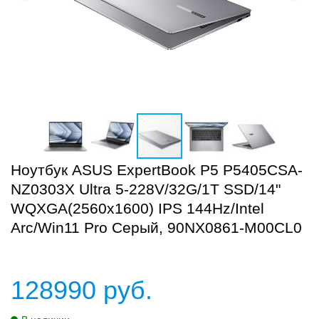
Ноутбук ASUS ExpertBook P5 P5405CSA-
NZ0303X Ultra 5-228V/32G/1T SSD/14"
WQXGA(2560x1600) IPS 144Hz/Intel
Arc/Win11 Pro Серый, 90NX0861-M00CL0
128990
руб.