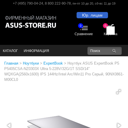
+7 (495) 790-04-24
,
8 800 222-90-78
,
пн-пт 10 до 20
, сб-вс 11 до 19
Юр. лицам
0
0
Сравнение
Корзина
КАТАЛОГ
ИНФОРМАЦИЯ
Главная
>
Ноутбуки
>
ExpertBook
>
Ноутбук ASUS ExpertBook P5
P5405CSA-NZ0303X Ultra 5-228V/32G/1T SSD/14"
WQXGA(2560x1600) IPS 144Hz/Intel Arc/Win11 Pro Серый, 90NX0861-
M00CL0