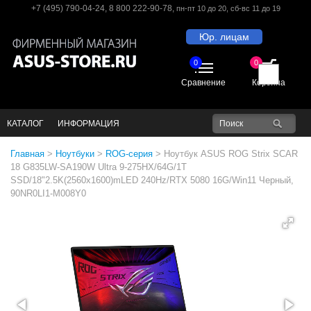
+7 (495) 790-04-24
,
8 800 222-90-78
,
пн-пт 10 до 20
, сб-вс 11 до 19
Юр. лицам
0
0
Сравнение
Корзина
КАТАЛОГ
ИНФОРМАЦИЯ
Главная
>
Ноутбуки
>
ROG-серия
>
Ноутбук ASUS ROG Strix SCAR
18 G835LW-SA190W Ultra 9-275HX/64G/1T
SSD/18"2.5K(2560x1600)mLED 240Hz/RTX 5080 16G/Win11 Черный,
90NR0LI1-M008Y0