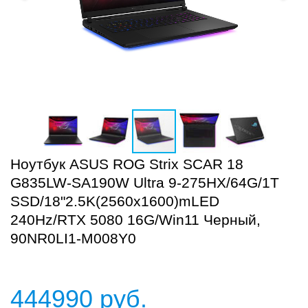
Ноутбук ASUS ROG Strix SCAR 18
G835LW-SA190W Ultra 9-275HX/64G/1T
SSD/18"2.5K(2560x1600)mLED
240Hz/RTX 5080 16G/Win11 Черный,
90NR0LI1-M008Y0
444990
руб.