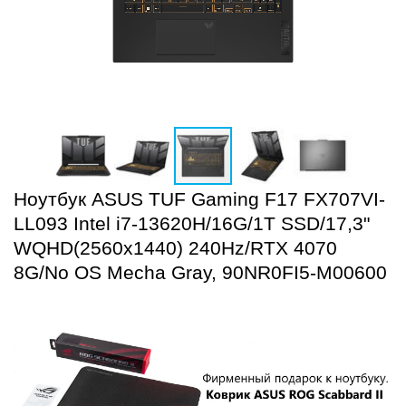
Ноутбук ASUS TUF Gaming F17 FX707VI-
LL093 Intel i7-13620H/16G/1T SSD/17,3"
WQHD(2560x1440) 240Hz/RTX 4070
8G/No OS Mecha Gray, 90NR0FI5-M00600