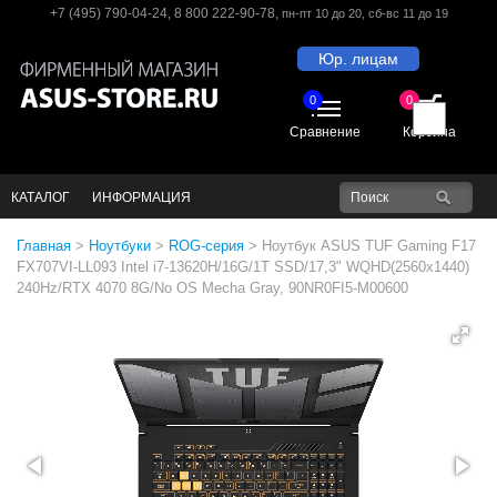
+7 (495) 790-04-24
,
8 800 222-90-78
,
пн-пт 10 до 20
, сб-вс 11 до 19
Юр. лицам
0
0
Сравнение
Корзина
КАТАЛОГ
ИНФОРМАЦИЯ
Главная
>
Ноутбуки
>
ROG-серия
>
Ноутбук ASUS TUF Gaming F17
FX707VI-LL093 Intel i7-13620H/16G/1T SSD/17,3" WQHD(2560x1440)
240Hz/RTX 4070 8G/No OS Mecha Gray, 90NR0FI5-M00600