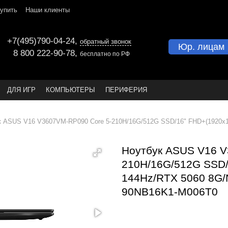
купить
Наши клиенты
+7(495)790-04-24
,
обратный звонок
Юр. лицам
8 800 222-90-78
,
бесплатно по РФ
ДЛЯ ИГР
КОМПЬЮТЕРЫ
ПЕРИФЕРИЯ
к ASUS V16 V3607VM-RP090 Core 5-210H/16G/512G SSD/16" FHD+(1920x1
Ноутбук ASUS V16 V
210H/16G/512G SSD/
144Hz/RTX 5060 8G/
90NB16K1-M006T0