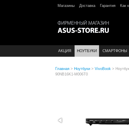
Магазины
Доставка
Гарантия
Как 
АКЦИЯ
НОУТБУКИ
СМАРТФОНЫ
Главная
>
Ноутбуки
>
VivoBook
>
Ноутбу
90NB16K1-M006T0