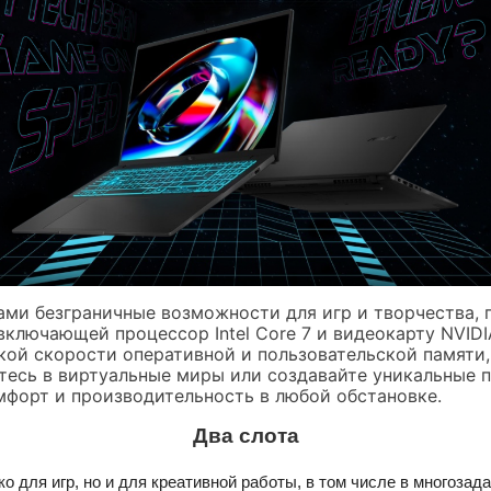
ми безграничные возможности для игр и творчества, г
ключающей процессор Intel Core 7 и видеокарту NVIDI
кой скорости оперативной и пользовательской памяти,
есь в виртуальные миры или создавайте уникальные п
форт и производительность в любой обстановке.
Два слота
ко для игр, но и для креативной работы, в том числе в многоза