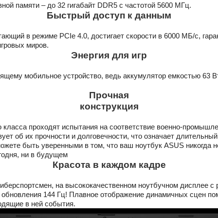
ой памяти – до 32 гигабайт DDR5 с частотой 5600 МГц.
Быстрый доступ к данным
ающий в режиме PCIe 4.0, достигает скорости в 6000 МБ/с, гар
гровых миров.
Энергия для игр
ящему мобильное устройство, ведь аккумулятор емкостью 63 Вт
Прочная
конструкция
 класса проходят испытания на соответствие военно-промышл
ует об их прочности и долговечности, что означает длительный 
ожете быть уверенными в том, что ваш ноутбук ASUS никогда н
годня, ни в будущем
Красота в каждом кадре
киберспортсмен, на высококачественном ноутбучном дисплее с
 обновления 144 Гц! Плавное отображение динамичных сцен пом
одящие в ней события.