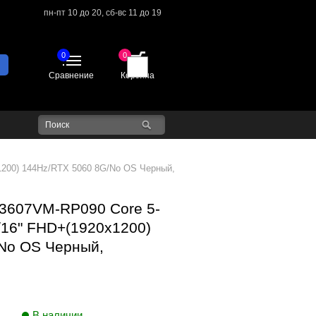
пн-пт 10 до 20,
сб-вс 11 до 19
0
0
Сравнение
Корзина
200) 144Hz/RTX 5060 8G/No OS Черный,
3607VM-RP090 Core 5-
16" FHD+(1920x1200)
No OS Черный,
В наличии