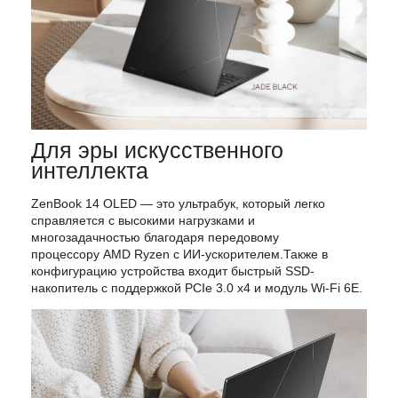
Для эры искусственного
интеллекта
ZenBook
14
OLED
— это
ультрабук,
который
легко
справляется
с
высокими
нагрузками
и
многозадачностью
благодаря
передовому
процессору
AMD Ryzen
с
ИИ-ускорителем
.Также
в
конфигурацию
устройства
входит
быстрый
SSD-
накопитель
с
поддержкой
PCIe
3.0
x4
и
модуль
Wi-Fi
6E.