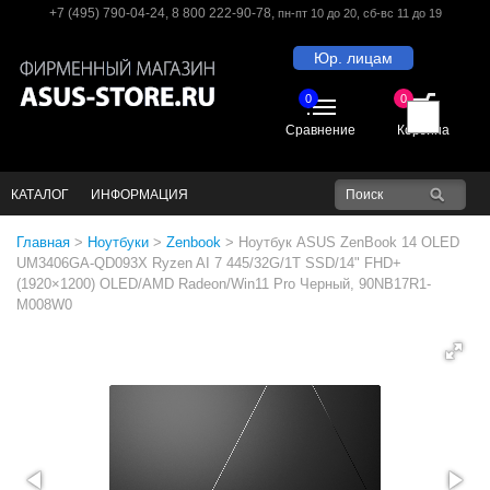
+7 (495) 790-04-24
,
8 800 222-90-78
,
пн-пт 10 до 20
, сб-вс 11 до 19
Юр. лицам
0
0
Сравнение
Корзина
КАТАЛОГ
ИНФОРМАЦИЯ
Главная
>
Ноутбуки
>
Zenbook
>
Ноутбук ASUS ZenBook 14 OLED
UM3406GA-QD093X Ryzen AI 7 445/32G/1T SSD/14" FHD+
(1920×1200) OLED/AMD Radeon/Win11 Pro Черный, 90NB17R1-
M008W0