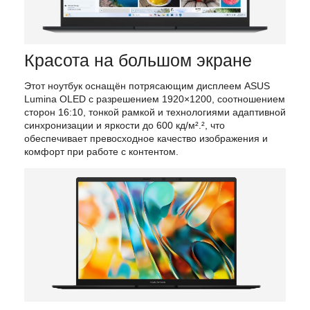
Красота на большом экране
Этот
ноутбук
оснащён
потрясающим
дисплеем
ASUS
Lumina
OLED
с
разрешением
1920×1200,
соотношением
сторон
16:10,
тонкой
рамкой
и
технологиями
адаптивной
синхронизации
и
яркости
до
600
кд/м².²,
что
обеспечивает
превосходное
качество
изображения
и
комфорт
при
работе
с
контентом.