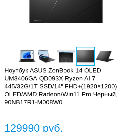
Ноутбук ASUS ZenBook 14 OLED
UM3406GA-QD093X Ryzen AI 7
445/32G/1T SSD/14" FHD+(1920×1200)
OLED/AMD Radeon/Win11 Pro Черный,
90NB17R1-M008W0
129990
руб.