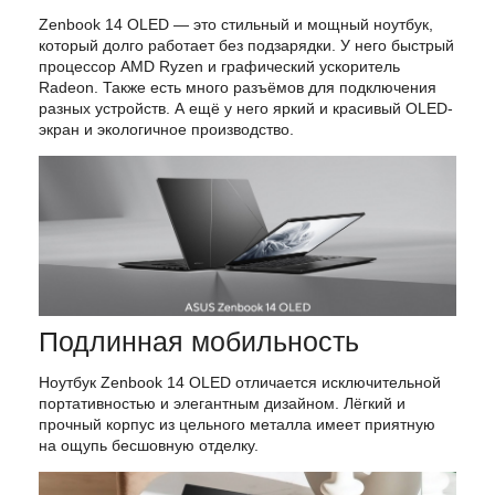
Zenbook
14
OLED
— это
стильный
и
мощный
ноутбук,
который
долго
работает
без
подзарядки.
У
него
быстрый
процессор
AMD Ryzen
и
графический
ускоритель
Radeon
.
Также
есть
много
разъёмов
для
подключения
разных
устройств.
А
ещё
у
него
яркий
и
красивый
OLED-
экран
и
экологичное
производство.
Подлинная мобильность
Ноутбук
Zenbook
14
OLED
отличается
исключительной
портативностью
и
элегантным
дизайном.
Лёгкий
и
прочный
корпус
из
цельного
металла
имеет
приятную
на
ощупь
бесшовную
отделку.