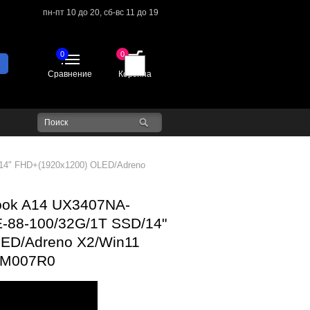
пн-пт 10 до 20,
сб-вс 11 до 19
0
0
Сравнение
Корзина
14" FHD+(1920x1200) OLED/Adreno
ook A14 UX3407NA-
-88-100/32G/1T SSD/14"
ED/Adreno X2/Win11
-M007R0