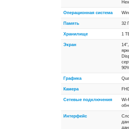
Hex
Операционная система
Win
Память
32 
Хранилище
1 Т
Экран
14"
ярк
Dis
сер
90
Графика
Qua
Камера
FHD
Сетевые подключения
Wi-
обн
Интерфейс
Сло
дан
дан