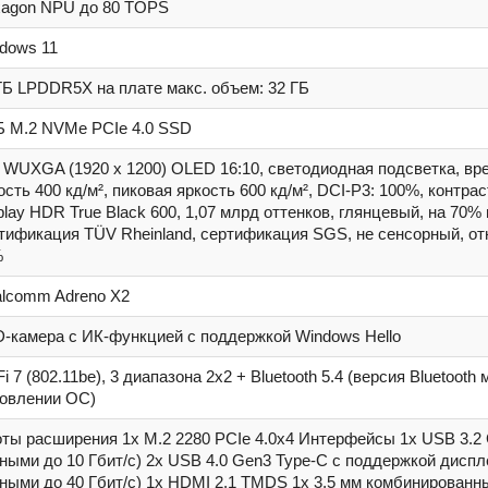
agon NPU до 80 TOPS
dows 11
ГБ LPDDR5X на плате макс. объем: 32 ГБ
Б M.2 NVMe PCIe 4.0 SSD
, WUXGA (1920 x 1200) OLED 16:10, светодиодная подсветка, врем
ость 400 кд/м², пиковая яркость 600 кд/м², DCI-P3: 100%, контр
play HDR True Black 600, 1,07 млрд оттенков, глянцевый, на 70%
тификация TÜV Rheinland, сертификация SGS, не сенсорный, от
%
lcomm Adreno X2
-камера с ИК-функцией с поддержкой Windows Hello
Fi 7 (802.11be), 3 диапазона 2х2 + Bluetooth 5.4 (версия Bluetoot
овлении ОС)
ты расширения 1x M.2 2280 PCIe 4.0x4 Интерфейсы 1x USB 3.2 
ными до 10 Гбит/с) 2x USB 4.0 Gen3 Type-C с поддержкой диспле
ными до 40 Гбит/с) 1x HDMI 2.1 TMDS 1x 3,5 мм комбинирован