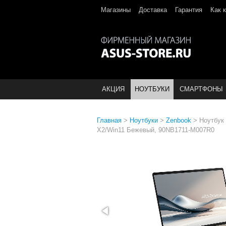
Магазины
Доставка
Гарантия
Как 
АКЦИЯ
НОУТБУКИ
СМАРТФОНЫ
Главная
>
Ноутбуки
>
Zenbook
>
Ноутбук
X2/Win11 Бежевый, 90NB1711-M007R0