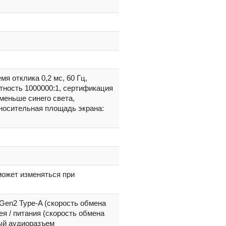
я отклика 0,2 мс, 60 Гц,
астность 1000000:1, сертификация
 меньше синего света,
носительная площадь экрана:
h может изменяться при
Gen2 Type-A (скорость обмена
я / питания (скорость обмена
ный аудиоразъем