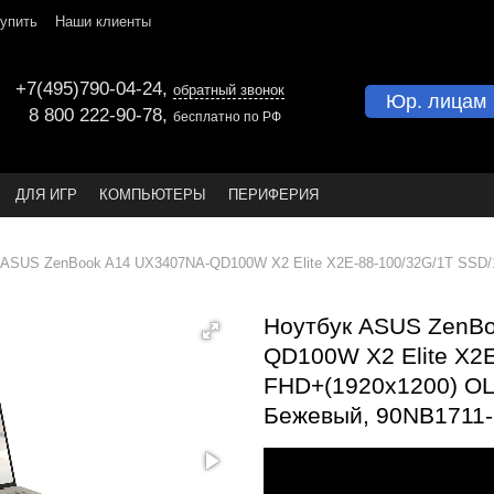
купить
Наши клиенты
+7(495)790-04-24
,
обратный звонок
Юр. лицам
8 800 222-90-78
,
бесплатно по РФ
ДЛЯ ИГР
КОМПЬЮТЕРЫ
ПЕРИФЕРИЯ
 ASUS ZenBook A14 UX3407NA-QD100W X2 Elite X2E-88-100/32G/1T SSD/
Ноутбук ASUS ZenB
QD100W X2 Elite X2E
FHD+(1920x1200) OL
Бежевый, 90NB1711