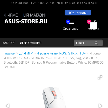
+7 (495) 790-04-24
,
8 800 222-90-78
,
пн-пт 10 до 20
, сб-вс 11 до 19
Юр. лицам
0
0
Сравнение
Корзина
КАТАЛОГ
ИНФОРМАЦИЯ
Главная
>
ДЛЯ ИГР
>
Игровые мыши ROG, STRIX, TUF
>
Игровая
мышь ASUS ROG STRIX IMPACT III WIRELESS, 57g, 2.4GHz RF,
Bluetooth, 36K DPI Sensor, 5 Programmable Button, White. 90MP03D0-
BMUA10