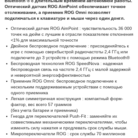
Bluetooth ® с длительным временем автономной работы.
Оптический датчик ROG AimPoint обеспечивает точное
отслеживание, а приемник ROG Omni позволяет
подключаться к клавиатуре и мыши через один донгл.
Оптический датчик ROG AimPoint : чувствительность 36 000
точек на дюйм с лучшим в отрасли показателем отклонения
<1% для максимальной точности
Двойное беспроводное подключение : присоединяйтесь к
игре с помощью сверхбыстрой радиочастоты 2,4 ГГц или
подключите до 3 устройств с помощью режима Bluetooth®
Беспроводная технология ROG SpeedNova : надежная
беспроводная связь на частоте 2,4 ГГц с малой задержкой
и невероятной энергоэффективностью
Приемник ROG Omni: беспроводное подключение к
нескольким поддерживаемым устройствам с помощью
одного приемника
Легкая симметричная конструкция : компактный форм-
фактор, вес всего 57 граммов
(без учета батареи и приемника)
Гнезда для переключателей Push-Fit : заменяйте их
совместимыми механическими переключателями, чтобы
изменять силу нажатия и продлевать срок службы мыши.
Микропереключатели ROG : срок службы 70 миллионов